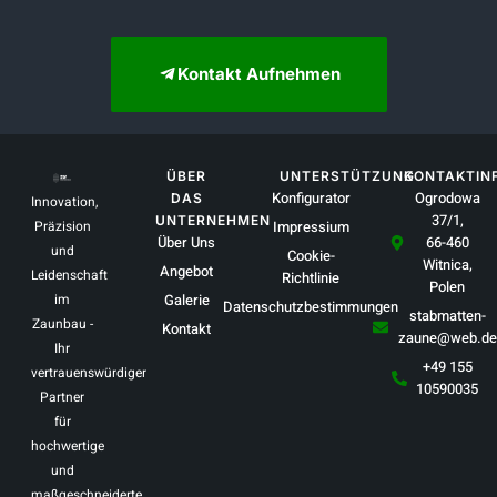
Kontakt Aufnehmen
ÜBER
UNTERSTÜTZUNG
KONTAKTIN
Konfigurator
Ogrodowa
DAS
Innovation,
37/1,
UNTERNEHMEN
Präzision
Impressium
Über Uns
66-460
und
Cookie-
Witnica,
Angebot
Leidenschaft
Richtlinie
Polen
im
Galerie
Datenschutzbestimmungen
stabmatten-
Zaunbau -
Kontakt
zaune@web.de
Ihr
+49 155
vertrauenswürdiger
10590035
Partner
für
hochwertige
und
maßgeschneiderte